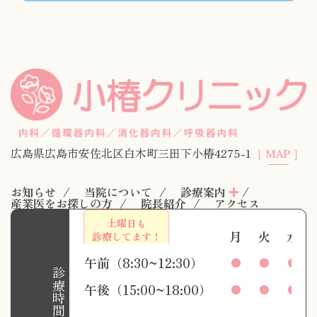
広島県広島市安佐北区白木町三田下小椿4275-1
［ MAP ］
お知らせ
当院について
診療案内
産業医をお探しの方
院長紹介
アクセス
土曜日も
月
火
水
診療してます！
午前（8:30~12:30）
●
●
●
診療時間
午後（15:00~18:00）
●
●
●